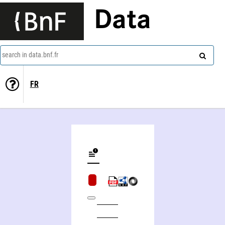
Data
search in data.bnf.fr
FR