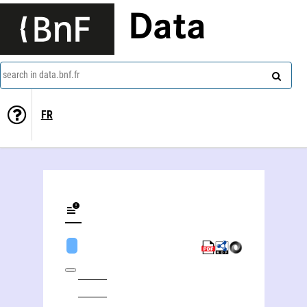
Data
search in data.bnf.fr
FR