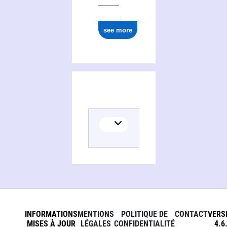
see more
INFORMATIONS
MENTIONS
POLITIQUE DE
CONTACT
VERS
MISES À JOUR
LÉGALES
CONFIDENTIALITÉ
4.6