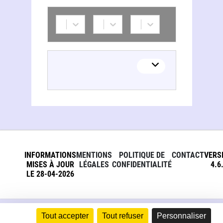
INFORMATIONS
MENTIONS
POLITIQUE DE
CONTACT
VERS
MISES À JOUR
LÉGALES
CONFIDENTIALITÉ
4.6
LE 28-04-2026
Tout accepter
Tout refuser
Personnaliser