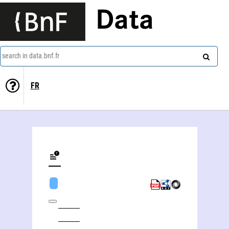
Data
search in data.bnf.fr
FR