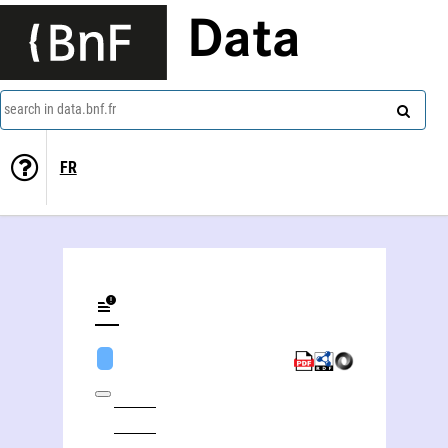
Data
search in data.bnf.fr
FR