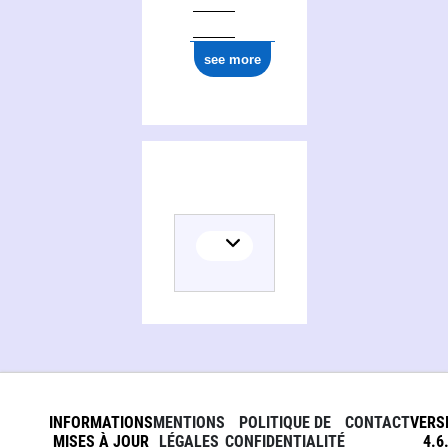
see more
INFORMATIONS
MENTIONS
POLITIQUE DE
CONTACT
VERS
MISES À JOUR
LÉGALES
CONFIDENTIALITÉ
4.6