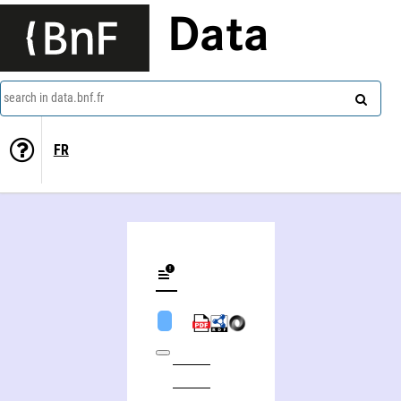
Data
search in data.bnf.fr
FR