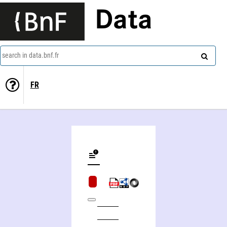
Data
search in data.bnf.fr
FR