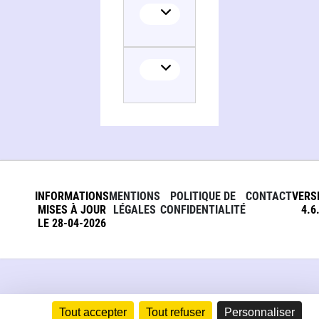
INFORMATIONS
MENTIONS
POLITIQUE DE
CONTACT
VERS
MISES À JOUR
LÉGALES
CONFIDENTIALITÉ
4.6
LE 28-04-2026
Tout accepter
Tout refuser
Personnaliser