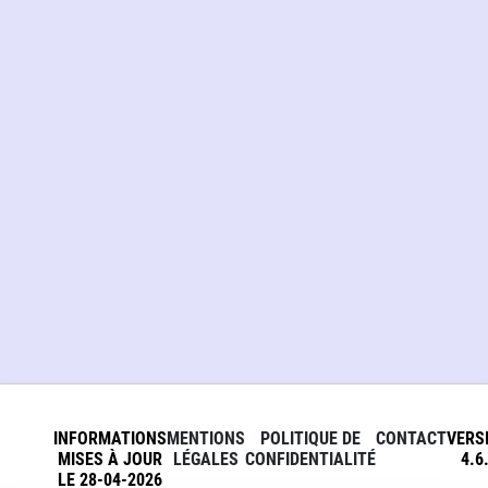
INFORMATIONS
MENTIONS
POLITIQUE DE
CONTACT
VERS
MISES À JOUR
LÉGALES
CONFIDENTIALITÉ
4.6
LE 28-04-2026