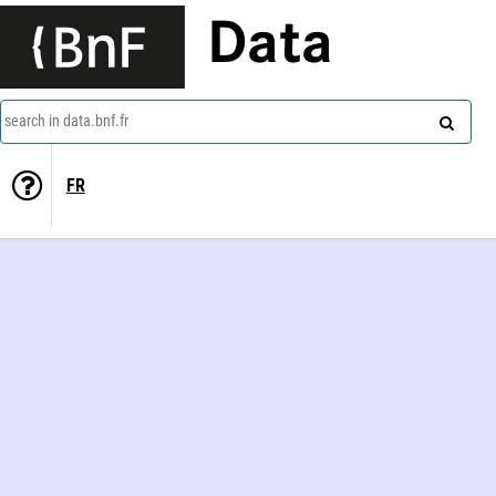
Data
search in data.bnf.fr
FR