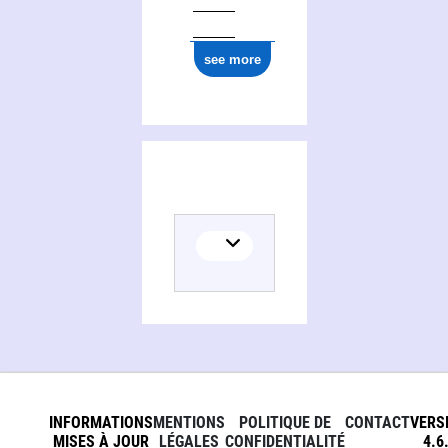
see more
INFORMATIONS
MENTIONS
POLITIQUE DE
CONTACT
VERS
MISES À JOUR
LÉGALES
CONFIDENTIALITÉ
4.6