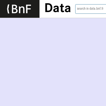
Data
search in data.bnf.fr