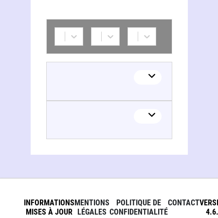
INFORMATIONS
MENTIONS
POLITIQUE DE
CONTACT
VERS
MISES À JOUR
LÉGALES
CONFIDENTIALITÉ
4.6