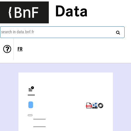
Data
search in data.bnf.fr
FR