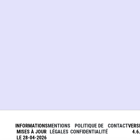
INFORMATIONS
MENTIONS
POLITIQUE DE
CONTACT
VERS
MISES À JOUR
LÉGALES
CONFIDENTIALITÉ
4.6
LE 28-04-2026