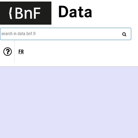
Data
search in data.bnf.fr
FR