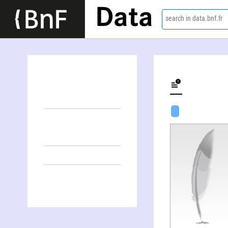
Data
search in data.bnf.fr