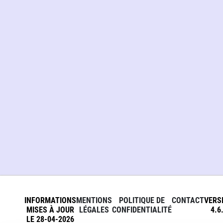
INFORMATIONS
MENTIONS
POLITIQUE DE
CONTACT
VERS
MISES À JOUR
LÉGALES
CONFIDENTIALITÉ
4.6
LE 28-04-2026