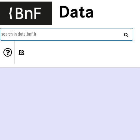
Data
search in data.bnf.fr
FR