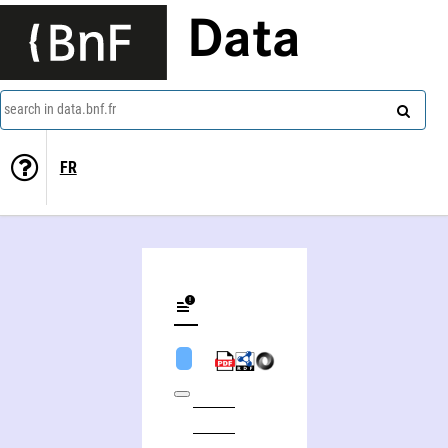
Data
search in data.bnf.fr
FR