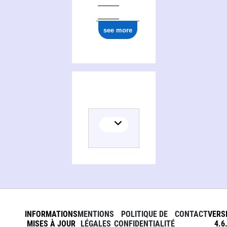
see more
INFORMATIONS
MENTIONS
POLITIQUE DE
CONTACT
VERS
MISES À JOUR
LÉGALES
CONFIDENTIALITÉ
4.6