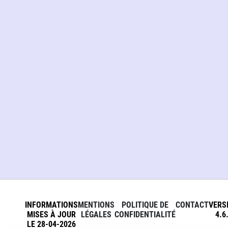
INFORMATIONS
MENTIONS
POLITIQUE DE
CONTACT
VERS
MISES À JOUR
LÉGALES
CONFIDENTIALITÉ
4.6
LE 28-04-2026