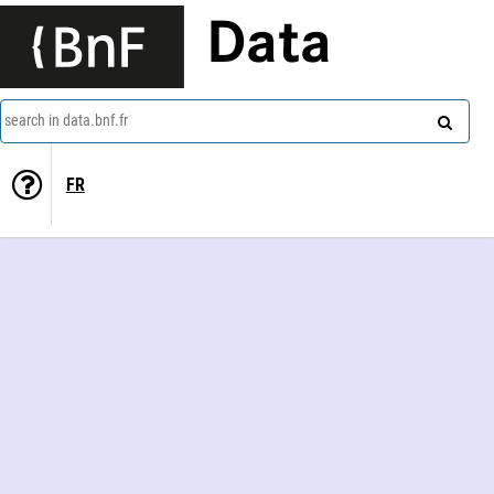
Data
search in data.bnf.fr
FR