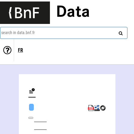
Data
search in data.bnf.fr
FR