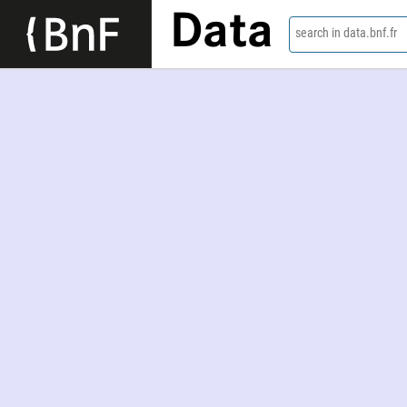
Data
search in data.bnf.fr