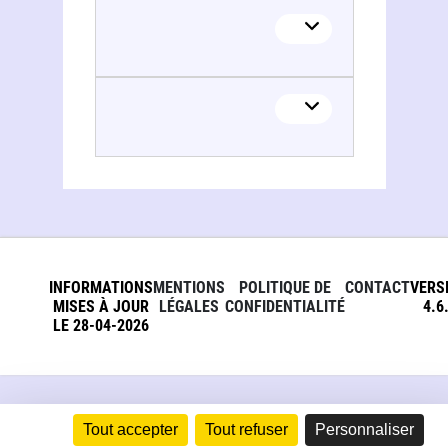
INFORMATIONS
MENTIONS
POLITIQUE DE
CONTACT
VERS
MISES À JOUR
LÉGALES
CONFIDENTIALITÉ
4.6
LE 28-04-2026
Tout accepter
Tout refuser
Personnaliser