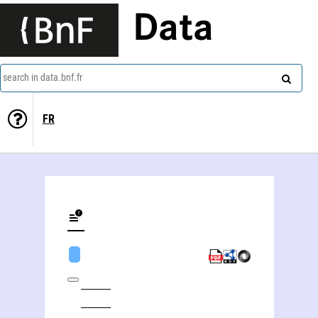
Data
search in data.bnf.fr
FR