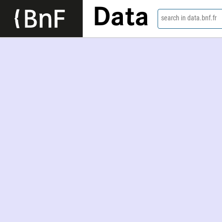
Data
search in data.bnf.fr