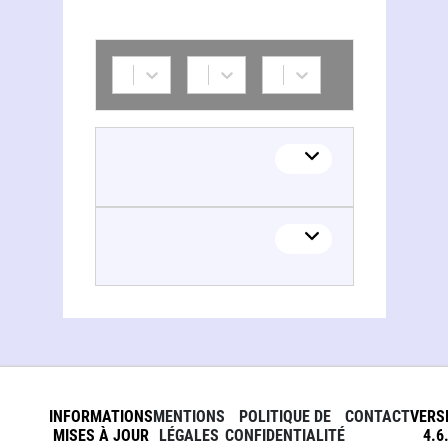
INFORMATIONS
MENTIONS
POLITIQUE DE
CONTACT
VERS
MISES À JOUR
LÉGALES
CONFIDENTIALITÉ
4.6