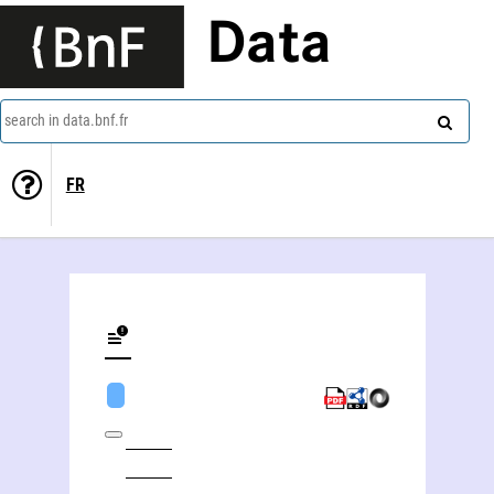
Data
search in data.bnf.fr
FR