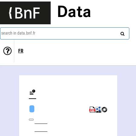
Data
search in data.bnf.fr
FR