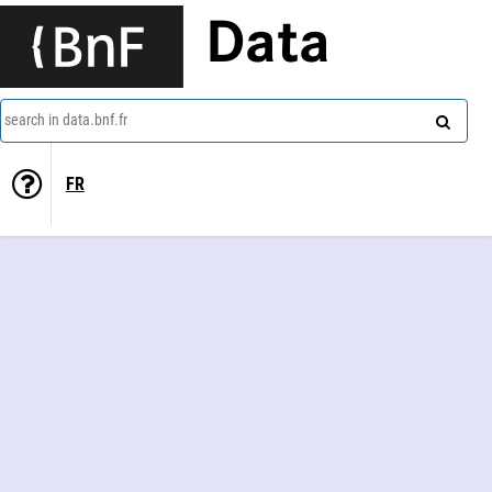
Data
search in data.bnf.fr
FR