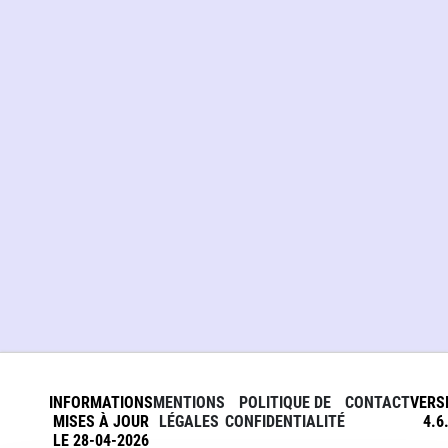
INFORMATIONS
MENTIONS
POLITIQUE DE
CONTACT
VERS
MISES À JOUR
LÉGALES
CONFIDENTIALITÉ
4.6
LE 28-04-2026