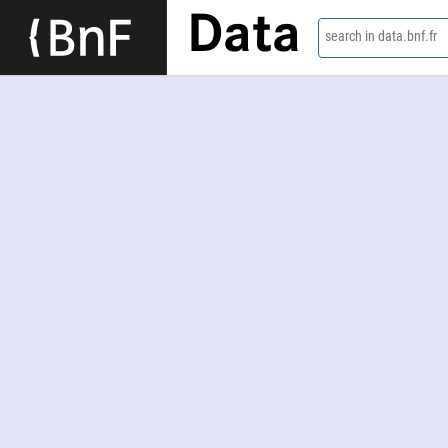
Data
search in data.bnf.fr