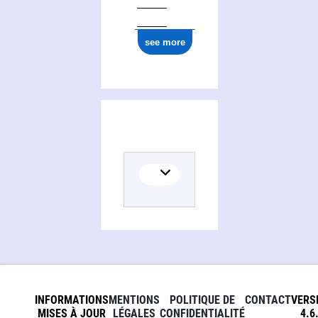
see more
INFORMATIONS
MENTIONS
POLITIQUE DE
CONTACT
VERS
MISES À JOUR
LÉGALES
CONFIDENTIALITÉ
4.6