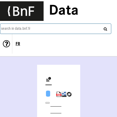
Data
search in data.bnf.fr
FR