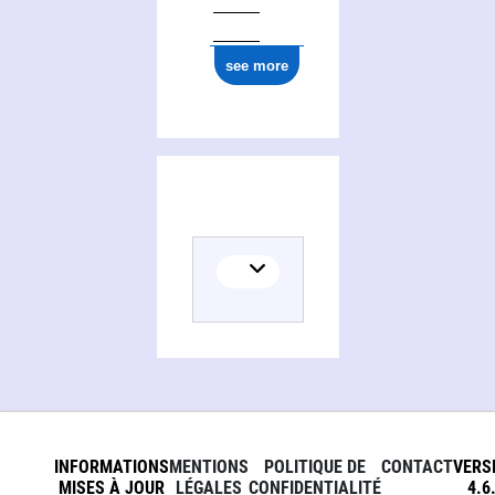
see more
INFORMATIONS
MENTIONS
POLITIQUE DE
CONTACT
VERS
MISES À JOUR
LÉGALES
CONFIDENTIALITÉ
4.6