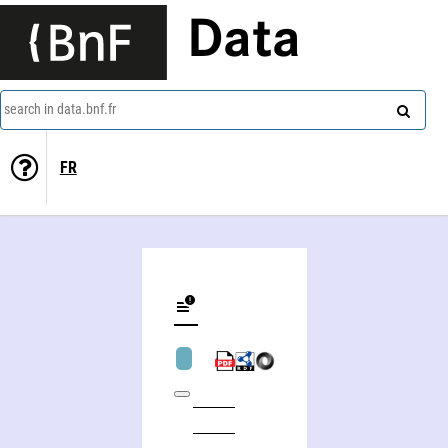
Data
search in data.bnf.fr
FR