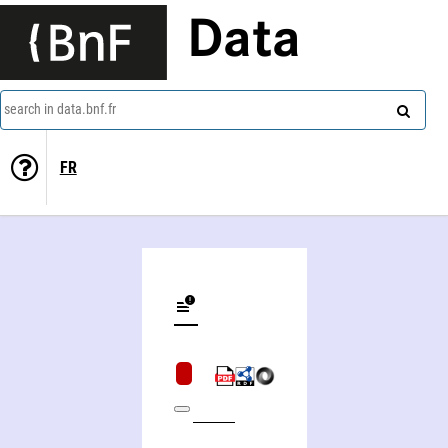
Data
search in data.bnf.fr
FR