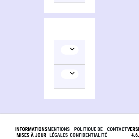
INFORMATIONS
MENTIONS
POLITIQUE DE
CONTACT
VERS
MISES À JOUR
LÉGALES
CONFIDENTIALITÉ
4.6