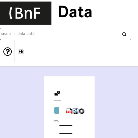
Data
search in data.bnf.fr
FR