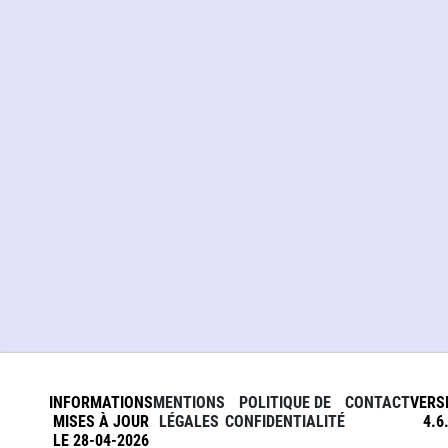
INFORMATIONS
MENTIONS
POLITIQUE DE
CONTACT
VERS
MISES À JOUR
LÉGALES
CONFIDENTIALITÉ
4.6
LE 28-04-2026