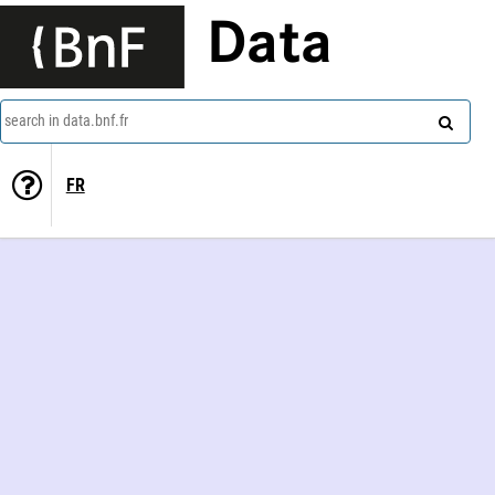
Data
search in data.bnf.fr
FR