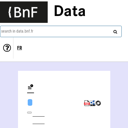
Data
search in data.bnf.fr
FR