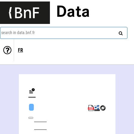
Data
search in data.bnf.fr
FR