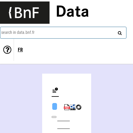
Data
search in data.bnf.fr
FR