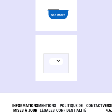
see more
INFORMATIONS
MENTIONS
POLITIQUE DE
CONTACT
VERS
MISES À JOUR
LÉGALES
CONFIDENTIALITÉ
4.6