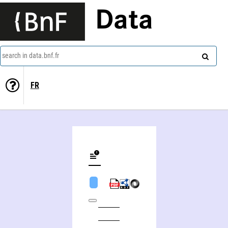
Data
search in data.bnf.fr
FR