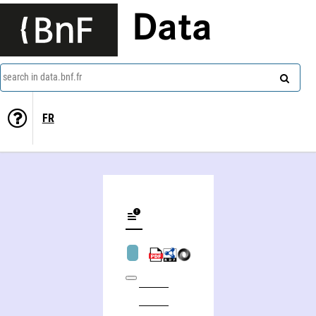
Data
search in data.bnf.fr
FR