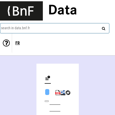
Data
search in data.bnf.fr
FR