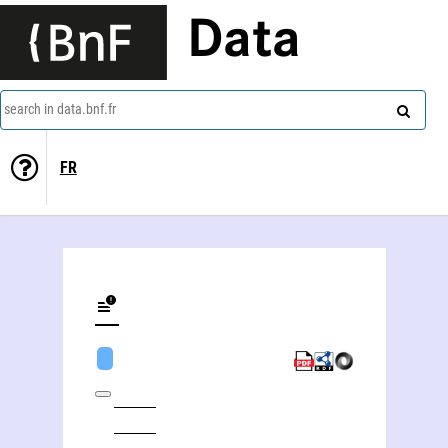
Data
search in data.bnf.fr
FR