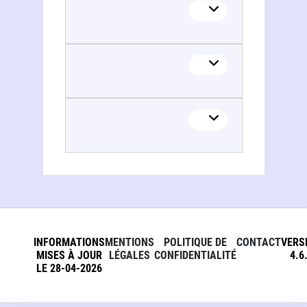
Martin F. Manalansan
INFORMATIONS
MENTIONS
POLITIQUE DE
CONTACT
VERS
MISES À JOUR
LÉGALES
CONFIDENTIALITÉ
4.6
LE 28-04-2026