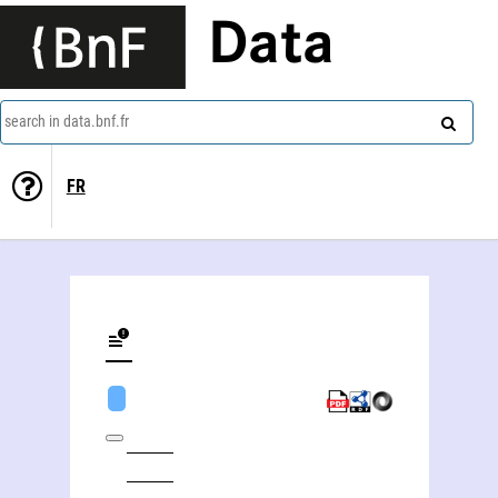
Data
search in data.bnf.fr
FR