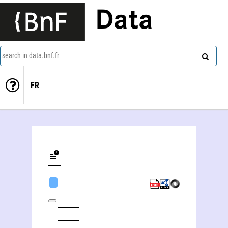
Data
search in data.bnf.fr
FR