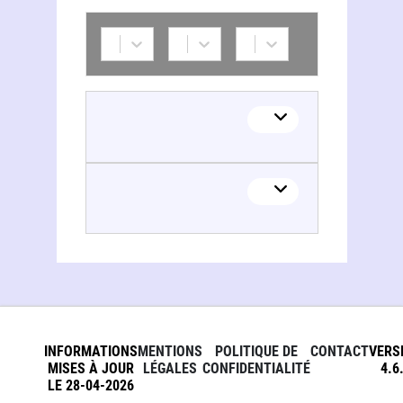
Bejdullah Gadžikurbanovič Hanmagomedov
INFORMATIONS
MENTIONS
POLITIQUE DE
CONTACT
VERS
MISES À JOUR
LÉGALES
CONFIDENTIALITÉ
4.6
LE 28-04-2026