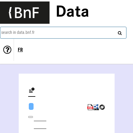
Data
search in data.bnf.fr
FR