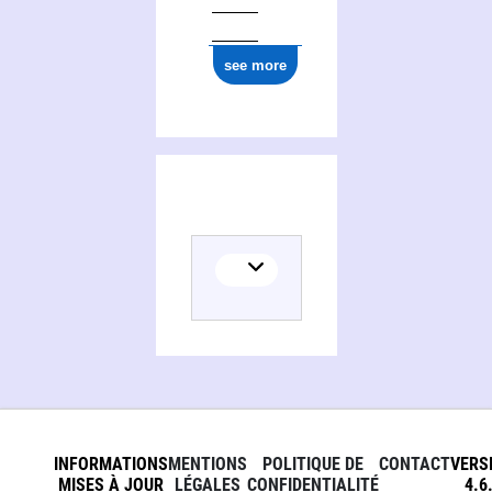
see more
INFORMATIONS
MENTIONS
POLITIQUE DE
CONTACT
VERS
MISES À JOUR
LÉGALES
CONFIDENTIALITÉ
4.6