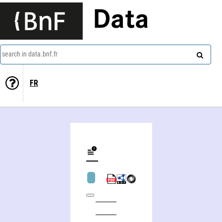
Data
search in data.bnf.fr
FR