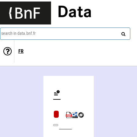
Data
search in data.bnf.fr
FR