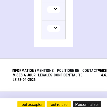
INFORMATIONS
MENTIONS
POLITIQUE DE
CONTACT
VERS
MISES À JOUR
LÉGALES
CONFIDENTIALITÉ
4.6
LE 28-04-2026
Tout accepter
Tout refuser
Personnaliser