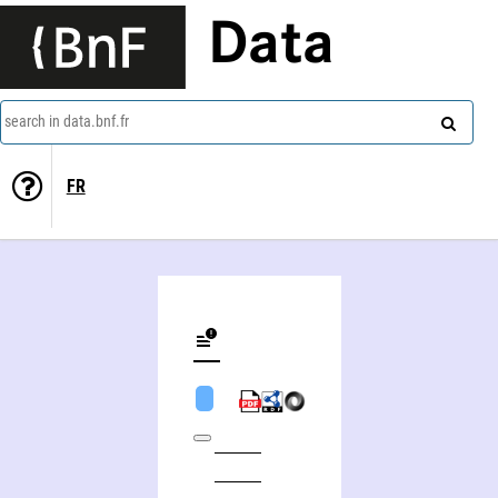
Data
search in data.bnf.fr
FR