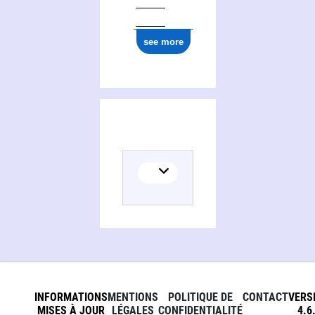
see more
INFORMATIONS
MENTIONS
POLITIQUE DE
CONTACT
VERS
MISES À JOUR
LÉGALES
CONFIDENTIALITÉ
4.6