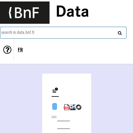
Data
search in data.bnf.fr
FR