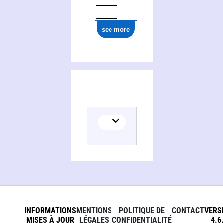
see more
INFORMATIONS
MENTIONS
POLITIQUE DE
CONTACT
VERS
MISES À JOUR
LÉGALES
CONFIDENTIALITÉ
4.6