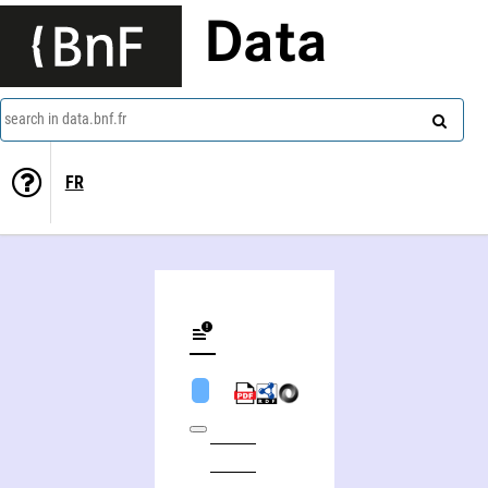
Data
search in data.bnf.fr
FR