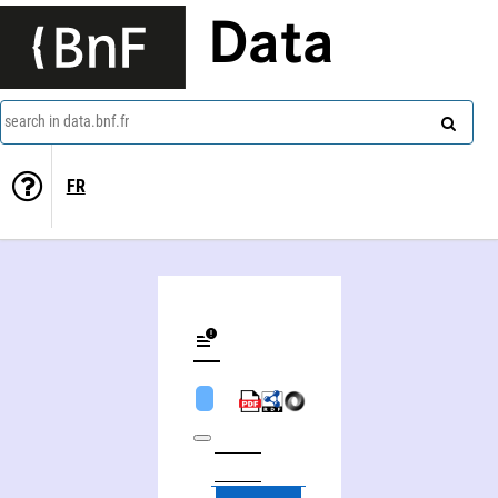
Data
search in data.bnf.fr
FR