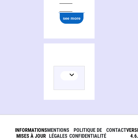
see more
INFORMATIONS
MENTIONS
POLITIQUE DE
CONTACT
VERS
MISES À JOUR
LÉGALES
CONFIDENTIALITÉ
4.6