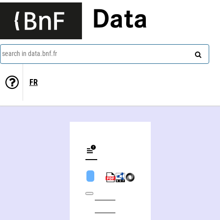
Data
search in data.bnf.fr
FR