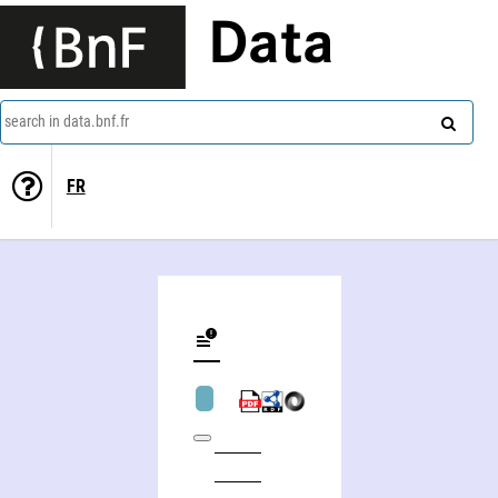
Data
search in data.bnf.fr
FR