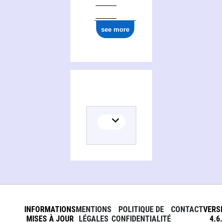
see more
INFORMATIONS
MENTIONS
POLITIQUE DE
CONTACT
VERS
MISES À JOUR
LÉGALES
CONFIDENTIALITÉ
4.6