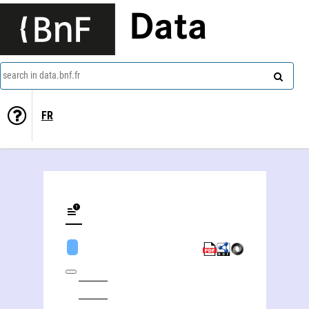
Data
search in data.bnf.fr
FR