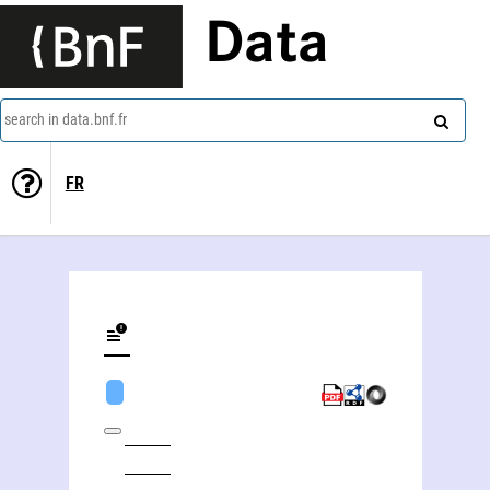
Data
search in data.bnf.fr
FR