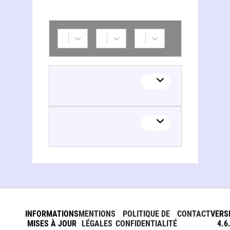
INFORMATIONS
MENTIONS
POLITIQUE DE
CONTACT
VERS
MISES À JOUR
LÉGALES
CONFIDENTIALITÉ
4.6