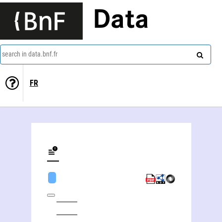
Data
search in data.bnf.fr
FR